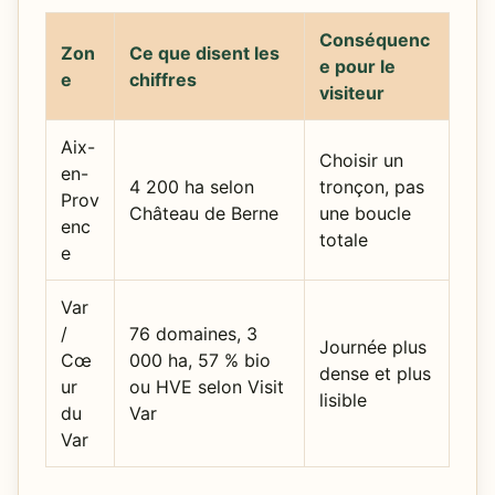
Conséquenc
Zon
Ce que disent les
e pour le
e
chiffres
visiteur
Aix-
Choisir un
en-
4 200 ha selon
tronçon, pas
Prov
Château de Berne
une boucle
enc
totale
e
Var
/
76 domaines, 3
Journée plus
Cœ
000 ha, 57 % bio
dense et plus
ur
ou HVE selon Visit
lisible
du
Var
Var