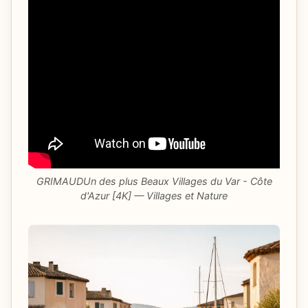
GRIMAUDUn des plus Beaux Villages du Var - Côte
d'Azur [4K] — Villages et Nature