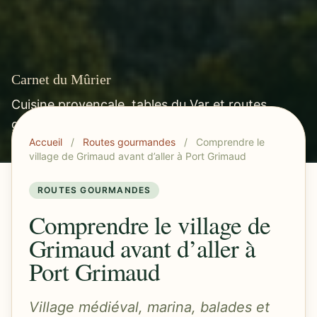
Carnet du Mûrier
Cuisine provençale, tables du Var et routes
gourmandes méditerranéennes.
Accueil
/
Routes gourmandes
/
Comprendre le
village de Grimaud avant d’aller à Port Grimaud
ROUTES GOURMANDES
Comprendre le village de
Grimaud avant d’aller à
Port Grimaud
Village médiéval, marina, balades et