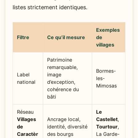
listes strictement identiques.
Exemples
Filtre
Ce qu’il mesure
de
villages
Patrimoine
remarquable,
Bormes-
Label
image
les-
national
d’exception,
Mimosas
cohérence du
bâti
Réseau
Le
Villages
Ancrage local,
Castellet
,
de
identité, diversité
Tourtour
,
Caractèr
des bourgs
La Garde-