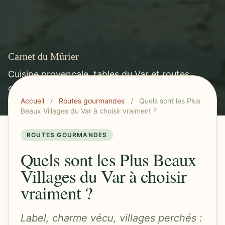
Carnet du Mûrier
Cuisine provençale, tables du Var et routes
gourmandes méditerranéennes.
Accueil
/
Routes gourmandes
/
Quels sont les Plus
Beaux Villages du Var à choisir vraiment ?
ROUTES GOURMANDES
Quels sont les Plus Beaux
Villages du Var à choisir
vraiment ?
Label, charme vécu, villages perchés :