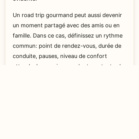
Un road trip gourmand peut aussi devenir
un moment partagé avec des amis ou en
famille. Dans ce cas, définissez un rythme
commun: point de rendez-vous, durée de
conduite, pauses, niveau de confort
attendu. Les anciennes n'ont pas toutes la
même ventilation, le même volume sonore
ni la même souplesse; mieux vaut en parler
avant. Cette attention montre que le plaisir
automobile ne se limite pas au conducteur.
Elle crée une expérience
inclusive
, où
chacun profite de la route, du paysage et
du repas.