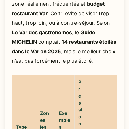
zone réellement fréquentée et
budget
restaurant Var
. Ce tri évite de viser trop
haut, trop loin, ou à contre-séjour. Selon
Le Var des gastronomes
, le
Guide
MICHELIN
comptait
14 restaurants étoilés
dans le Var en 2025
, mais le meilleur choix
n’est pas forcément le plus étoilé.
P
r
e
s
si
Zon
Exe
o
es
mple
n
Type
les
s