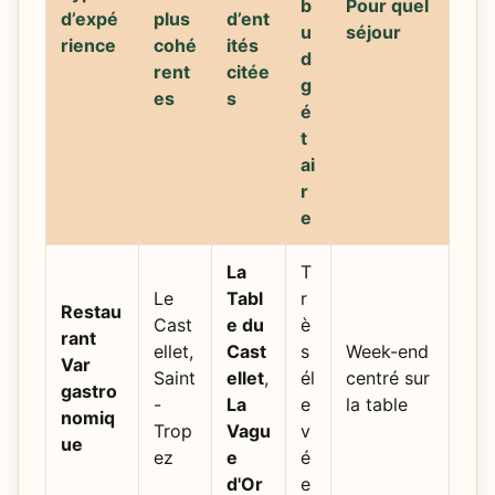
b
Pour quel
d’expé
plus
d’ent
u
séjour
rience
cohé
ités
d
rent
citée
g
es
s
é
t
ai
r
e
La
T
Le
Tabl
r
Restau
Cast
e du
è
rant
ellet,
Cast
s
Week-end
Var
Saint
ellet
,
él
centré sur
gastro
-
La
e
la table
nomiq
Trop
Vagu
v
ue
ez
e
é
d'Or
e