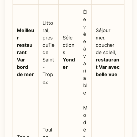
Él
e
Litto
v
Meilleu
ral,
Séjour
é
r
pres
Séle
mer,
e
restau
qu’île
ction
coucher
à
rant
de
s
de soleil,
v
Var
Saint
Yond
restauran
a
bord
-
er
t Var avec
ri
de mer
Trop
belle vue
a
ez
bl
e
M
o
d
Toul
é