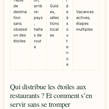
Table
on,
r
de
arriè
Guid
é
destina
re-
es,
e
Vacances
tion
pays
sélec
à
actives,
sans
,
tions
s
étapes
obsessi
halte
local
o
multiples
on des
s de
es
u
étoiles
rout
t
e
e
n
u
e
Qui distribue les étoiles aux
restaurants ? Et comment s’en
servir sans se tromper