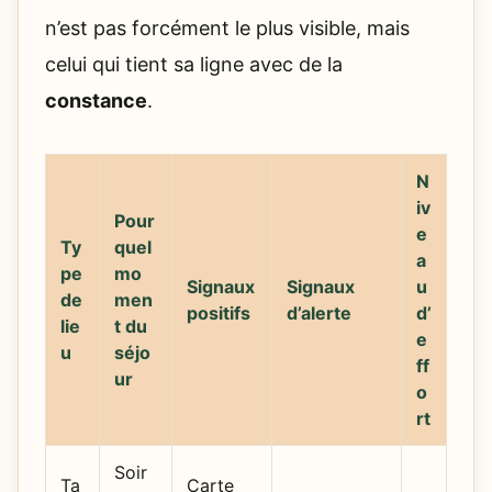
n’est pas forcément le plus visible, mais
celui qui tient sa ligne avec de la
constance
.
N
iv
Pour
e
Ty
quel
a
pe
mo
Signaux
Signaux
u
de
men
positifs
d’alerte
d’
lie
t du
e
u
séjo
ff
ur
o
rt
Soir
Ta
Carte