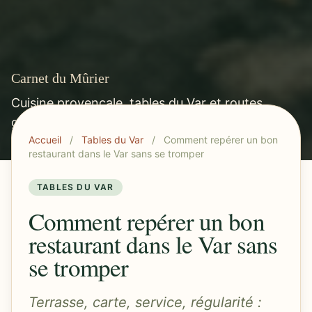
Carnet du Mûrier
Cuisine provençale, tables du Var et routes
gourmandes méditerranéennes.
Accueil
/
Tables du Var
/
Comment repérer un bon
restaurant dans le Var sans se tromper
TABLES DU VAR
Comment repérer un bon
restaurant dans le Var sans
se tromper
Terrasse, carte, service, régularité :