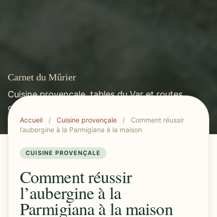
Carnet du Mûrier
Cuisine provençale, tables du Var et routes
gourmandes méditerranéennes.
Accueil
/
Cuisine provençale
/
Comment réussir
l’aubergine à la Parmigiana à la maison
CUISINE PROVENÇALE
Comment réussir
l’aubergine à la
Parmigiana à la maison