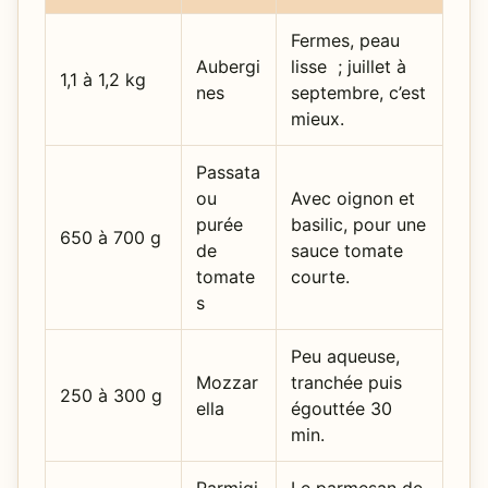
Fermes, peau
Aubergi
lisse ; juillet à
1,1 à 1,2 kg
nes
septembre, c’est
mieux.
Passata
ou
Avec oignon et
purée
basilic, pour une
650 à 700 g
de
sauce tomate
tomate
courte.
s
Peu aqueuse,
Mozzar
tranchée puis
250 à 300 g
ella
égouttée 30
min.
Parmigi
Le parmesan de