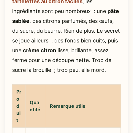
tartelettes au citron faciles
, les
ingrédients sont peu nombreux : une
pâte
sablée
, des citrons parfumés, des œufs,
du sucre, du beurre. Rien de plus. Le secret
se joue ailleurs : des fonds bien cuits, puis
une
crème citron
lisse, brillante, assez
ferme pour une découpe nette. Trop de
sucre la brouille ; trop peu, elle mord.
Pr
o
Qua
d
Remarque utile
ntité
ui
t