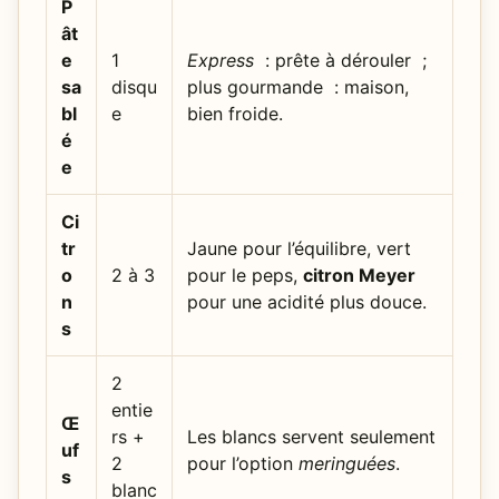
P
ât
e
1
Express
: prête à dérouler ;
sa
disqu
plus gourmande : maison,
bl
e
bien froide.
é
e
Ci
tr
Jaune pour l’équilibre, vert
o
2 à 3
pour le peps,
citron Meyer
n
pour une acidité plus douce.
s
2
entie
Œ
rs +
Les blancs servent seulement
uf
2
pour l’option
meringuées
.
s
blanc