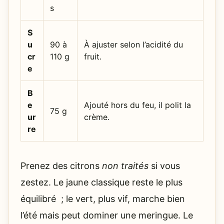
s
S
u
90 à
À ajuster selon l’acidité du
cr
110 g
fruit.
e
B
e
Ajouté hors du feu, il polit la
75 g
ur
crème.
re
Prenez des citrons
non traités
si vous
zestez. Le jaune classique reste le plus
équilibré ; le vert, plus vif, marche bien
l’été mais peut dominer une meringue. Le