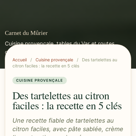
Carnet du Mûrier
Cuisine provençale, tables du Var et routes
gourmandes méditerranéennes.
Accueil
/
Cuisine provençale
/
Des tartelettes au
citron faciles : la recette en 5 clés
CUISINE PROVENÇALE
Des tartelettes au citron
faciles : la recette en 5 clés
Une recette fiable de tartelettes au
citron faciles, avec pâte sablée, crème