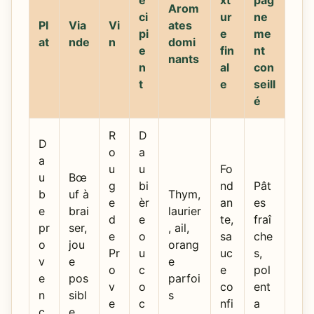
é
xt
pag
Arom
ci
ur
ne
Pl
Via
Vi
ates
pi
e
me
at
nde
n
domi
e
fin
nt
nants
n
al
con
t
e
seill
é
R
D
D
o
a
a
u
u
Fo
u
Bœ
g
bi
nd
Pât
b
uf à
Thym,
e
èr
an
es
e
brai
laurier
d
e
te,
fraî
pr
ser,
, ail,
e
o
sa
che
o
jou
orang
Pr
u
uc
s,
v
e
e
o
c
e
pol
e
pos
parfoi
v
o
co
ent
n
sibl
s
e
c
nfi
a
ç
e