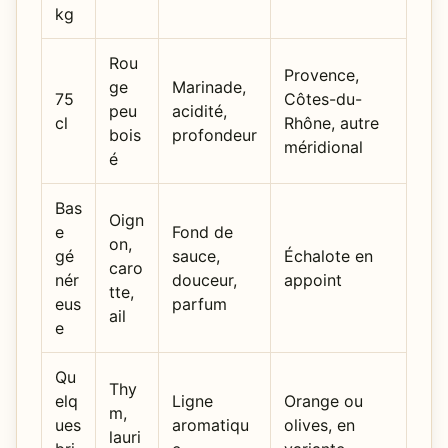
kg
Rou
Provence,
ge
Marinade,
75
Côtes-du-
peu
acidité,
cl
Rhône, autre
bois
profondeur
méridional
é
Bas
Oign
e
Fond de
on,
gé
sauce,
Échalote en
caro
nér
douceur,
appoint
tte,
eus
parfum
ail
e
Qu
Thy
elq
Ligne
Orange ou
m,
ues
aromatiqu
olives, en
lauri