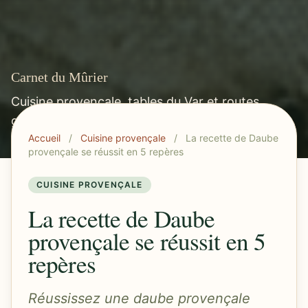
Carnet du Mûrier
Cuisine provençale, tables du Var et routes
gourmandes méditerranéennes.
Accueil
/
Cuisine provençale
/
La recette de Daube
provençale se réussit en 5 repères
CUISINE PROVENÇALE
La recette de Daube
provençale se réussit en 5
repères
Réussissez une daube provençale