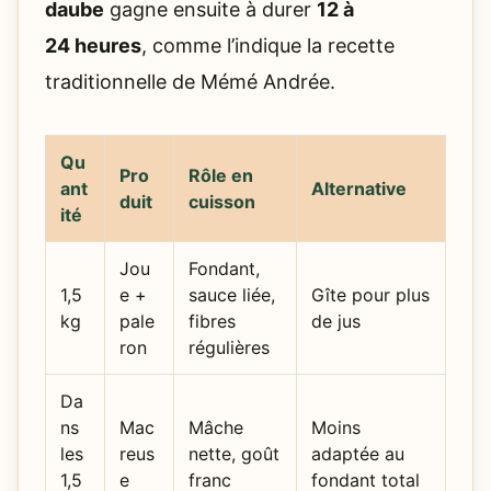
daube
gagne ensuite à durer
12 à
24 heures
, comme l’indique la recette
traditionnelle de Mémé Andrée.
Qu
Pro
Rôle en
ant
Alternative
duit
cuisson
ité
Jou
Fondant,
1,5
e +
sauce liée,
Gîte pour plus
kg
pale
fibres
de jus
ron
régulières
Da
ns
Mac
Mâche
Moins
les
reus
nette, goût
adaptée au
1,5
e
franc
fondant total