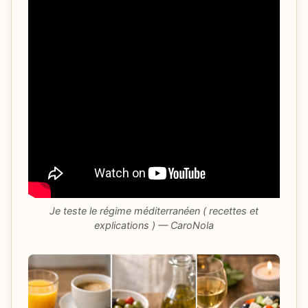
Je teste le régime méditerranéen ( recettes et
explications ) — CaroNola