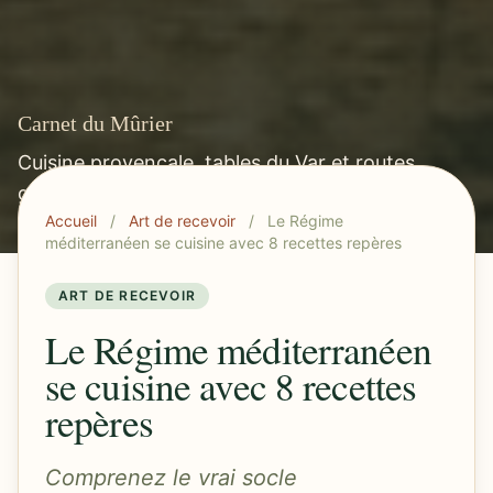
Carnet du Mûrier
Cuisine provençale, tables du Var et routes
gourmandes méditerranéennes.
Accueil
/
Art de recevoir
/
Le Régime
méditerranéen se cuisine avec 8 recettes repères
ART DE RECEVOIR
Le Régime méditerranéen
se cuisine avec 8 recettes
repères
Comprenez le vrai socle