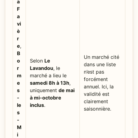
a
F
a
vi
è
r
e
,
B
Un marché cité
o
Selon
Le
dans une liste
r
Lavandou
, le
n’est pas
m
marché a lieu le
forcément
e
samedi 8h à 13h
,
annuel. Ici, la
s
uniquement
de mai
validité est
-
à mi-octobre
clairement
le
inclus
.
saisonnière.
s
-
M
i