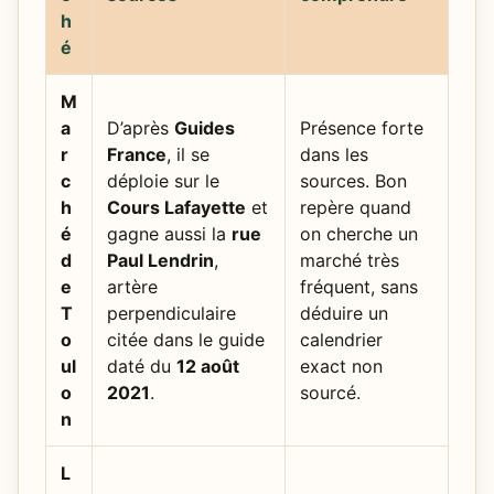
h
é
M
a
D’après
Guides
Présence forte
r
France
, il se
dans les
c
déploie sur le
sources. Bon
h
Cours Lafayette
et
repère quand
é
gagne aussi la
rue
on cherche un
d
Paul Lendrin
,
marché très
e
artère
fréquent, sans
T
perpendiculaire
déduire un
o
citée dans le guide
calendrier
ul
daté du
12 août
exact non
o
2021
.
sourcé.
n
L