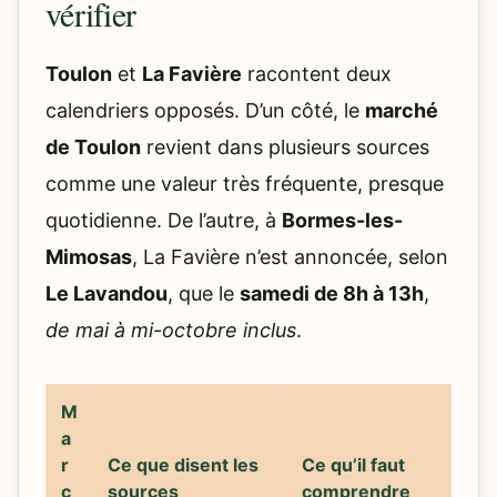
vérifier
Toulon
et
La Favière
racontent deux
calendriers opposés. D’un côté, le
marché
de Toulon
revient dans plusieurs sources
comme une valeur très fréquente, presque
quotidienne. De l’autre, à
Bormes-les-
Mimosas
, La Favière n’est annoncée, selon
Le Lavandou
, que le
samedi de 8h à 13h
,
de mai à mi-octobre inclus
.
M
a
r
Ce que disent les
Ce qu’il faut
c
sources
comprendre