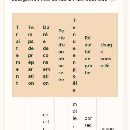
T
T
Te
Du
e
Pe
r
m
ré
n
rte
Ré
ai
ps
e
u
d’e
sul
Usag
t
de
de
e
au
tat
e
e
pr
co
e
ob
en
cons
m
ép
ns
n
se
gra
eillé
e
ar
erv
p
rv
tin
n
ati
ati
o
ée
t
on
on
êl
e
m
ol
co
le
cor
urt
,
rec
e,
soupe