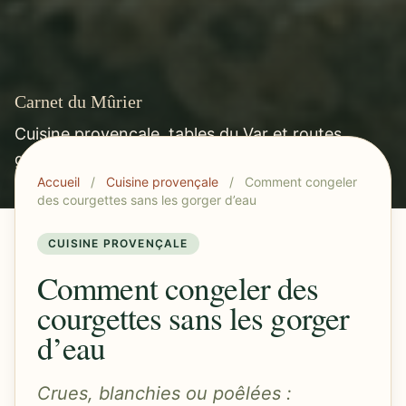
Carnet du Mûrier
Cuisine provençale, tables du Var et routes
gourmandes méditerranéennes.
Accueil
/
Cuisine provençale
/
Comment congeler
des courgettes sans les gorger d’eau
CUISINE PROVENÇALE
Comment congeler des
courgettes sans les gorger
d’eau
Crues, blanchies ou poêlées :