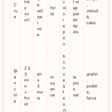
trè
c
t si
C
à
,
s
for
ol
ap
ru
util
velout
co
te
o
par
e
ise
é,
urt
r
eil
r
cake
e
ép
vit
p
ais
e
e
u
b
o
2 à
n
Bl
3
en
n
gratin
a
m
le
mi
v.
e
,
n
oy
plu
n
3
à
poêlé
c
en
s
+
mo
f
e,
hi
ne
net
fro
is
e
farce
e
id
u
vi