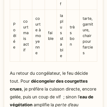
f
la
co
tarte,
co
pl
P
urt
garnit
urt
u
trè
o
e à
ure,
ma
fai
s
s
êl
mo
chair
is
ble
st
bo
é
ye
pour
act
a
n
e
nn
farcie
if
bl
e
s
e
Au retour du congélateur, le feu décide
tout. Pour
décongeler des courgettes
crues
, je préfère la cuisson directe, encore
gelée, puis un coup de vif ; sinon l’
eau de
végétation
amplifie la
perte d’eau