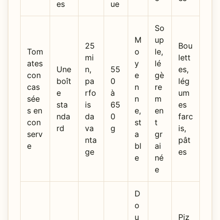
es
ue
So
M
up
25
Bou
Tom
o
le,
mi
lett
ates
y
lé
Une
n,
55
es,
con
e
gè
boît
pa
0
lég
cas
n
re
e
rfo
à
um
sée
n
m
sta
is
65
es
s en
e,
en
nda
da
0
farc
con
st
t
rd
va
g
is,
serv
a
gr
nta
pât
e
bl
ai
ge
es
e
né
e
D
o
u
Piz