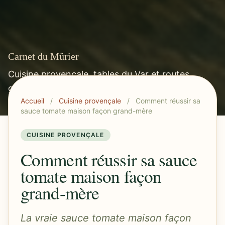
Carnet du Mûrier
Cuisine provençale, tables du Var et routes
gourmandes méditerranéennes.
Accueil
/
Cuisine provençale
/
Comment réussir sa
sauce tomate maison façon grand-mère
CUISINE PROVENÇALE
Comment réussir sa sauce
tomate maison façon
grand-mère
La vraie sauce tomate maison façon