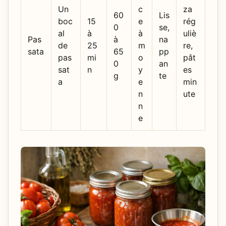
Un
c
za
60
Lis
boc
15
e
rég
0
se,
al
à
à
uliè
Pas
à
na
de
25
m
re,
sata
65
pp
pas
mi
o
pât
0
an
sat
n
y
es
g
te
a
e
min
n
ute
n
e