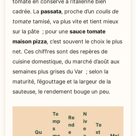
tomate en conserve à l’italienne bien
cadrée. La
passata
, proche d’un
coulis de
tomate
tamisé, va plus vite et tient mieux
sur la pâte ; pour une
sauce tomate
maison pizza
, c’est souvent le choix le plus
net. Ces chiffres sont des repères de
cuisine domestique, du marché d’août aux
semaines plus grises du Var ; selon la
maturité, l’égouttage et la largeur de la
sauteuse, le rendement bouge un peu.
Te
N
Re
mp
iv
nd
Te
s
e
Qu
e
xt
mo
a
Mei