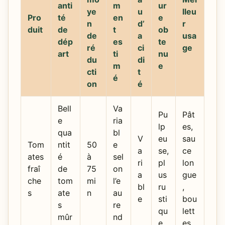
anti
m
ur
ye
u
lleu
Pro
té
en
e
n
d’
r
duit
de
t
ob
de
a
usa
dép
es
te
ré
ci
ge
art
ti
nu
du
di
m
e
cti
t
é
on
é
Bell
Va
Pu
Pât
e
ria
lp
es,
qua
bl
V
eu
sau
Tom
ntit
50
e
a
se,
ce
ates
é
à
sel
ri
pl
lon
fraî
de
75
on
a
us
gue
che
tom
mi
l’e
bl
ru
,
s
ate
n
au
e
sti
bou
s
re
qu
lett
mûr
nd
e
es