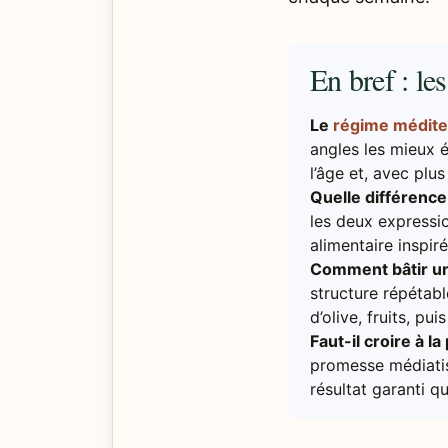
En bref : le
Le
régime médit
angles les mieux é
l’âge et, avec plu
Quelle différenc
les deux expressio
alimentaire inspir
Comment bâtir un
structure répétabl
d’olive, fruits, pu
Faut-il croire à 
promesse médiati
résultat garanti 