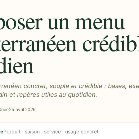
oser un menu
erranéen crédib
dien
anéen concret, souple et crédible : bases, ex
ain et repères utiles au quotidien.
rier
·
25 avril 2026
re
Produit · saison · service · usage concret