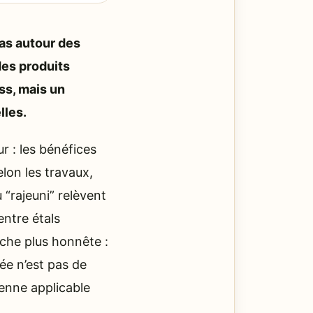
as autour des
des produits
ss, mais un
lles.
r : les bénéfices
elon les travaux,
 “rajeuni” relèvent
entre étals
roche plus honnête :
ée n’est pas de
éenne applicable