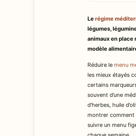
Le
régime médite
légumes, légumineu
animaux en place 
modèle alimentaire
Réduire le
menu mé
les mieux étayés co
certains marqueurs 
souvent d’une médi
d’herbes, huile d’o
montrer comment co
suivre un menu fig
chaque semaine.