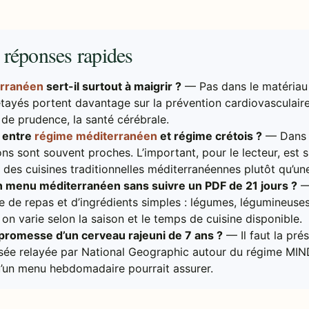
s réponses rapides
erranéen
sert-il surtout à maigrir ?
— Pas dans le matériau 
tayés portent davantage sur la prévention cardiovasculaire, l
s de prudence, la santé cérébrale.
e entre
régime méditerranéen
et régime crétois ?
— Dans l
ns sont souvent proches. L’important, pour le lecteur, est 
é des cuisines traditionnelles méditerranéennes plutôt qu’une
 menu méditerranéen sans suivre un PDF de 21 jours ?
—
e de repas et d’ingrédients simples : légumes, légumineuses,
is on varie selon la saison et le temps de cuisine disponible.
la promesse d’un cerveau rajeuni de 7 ans ?
— Il faut la pr
sée relayée par National Geographic autour du régime MI
qu’un menu hebdomadaire pourrait assurer.