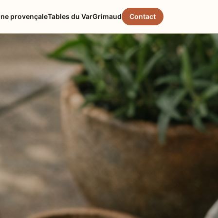
ine provençale
Tables du Var
Grimaud
Contact