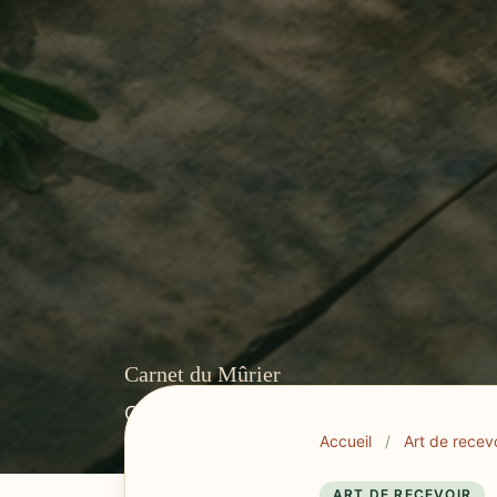
Carnet du Mûrier
Cuisine provençale, tables du Var et r
Accueil
/
Art de recev
ART DE RECEVOIR