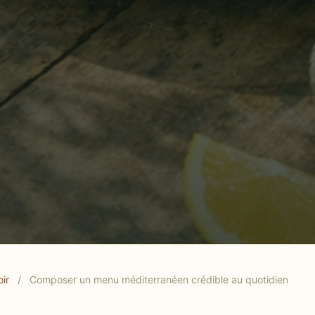
outes gourmandes méditerranéennes.
oir
/
Composer un menu méditerranéen crédible au quotidien