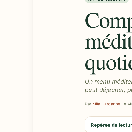
Comp
médit
quoti
Un menu méditerr
petit déjeuner, p
Par
Mila Gardanne
·
Le Mû
Repères de lectu