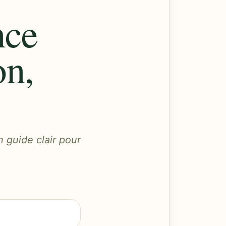
nce
on,
n guide clair pour