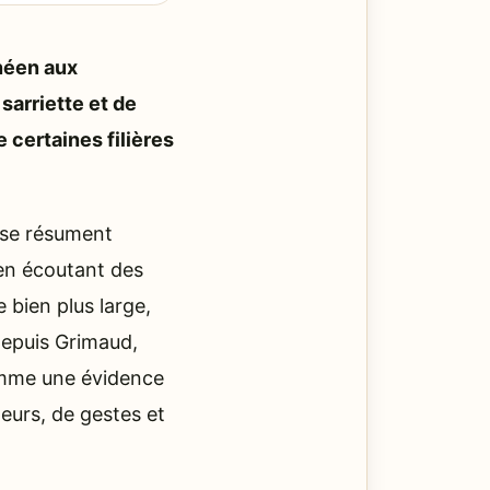
néen aux
sarriette et de
e certaines filières
e se résument
 en écoutant des
 bien plus large,
 Depuis Grimaud,
comme une évidence
deurs, de gestes et