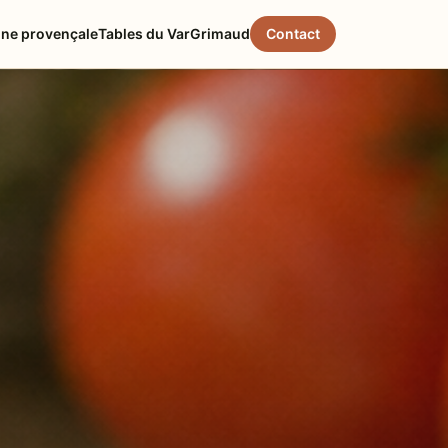
ine provençale
Tables du Var
Grimaud
Contact