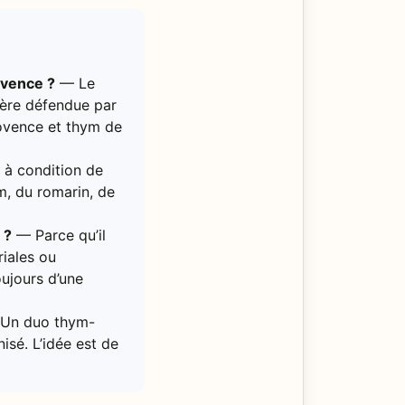
ovence ?
— Le
ière défendue par
rovence et thym de
 à condition de
m, du romarin, de
 ?
— Parce qu’il
riales ou
ujours d’une
Un duo thym-
nisé. L’idée est de