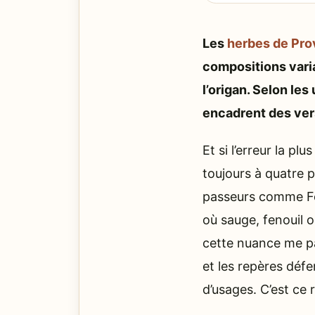
Les
herbes de Pr
compositions varia
l’origan. Selon les
encadrent des ver
Et si l’erreur la p
toujours à quatre p
passeurs comme Foo
où sauge, fenouil o
cette nuance me pa
et les repères défe
d’usages. C’est ce r