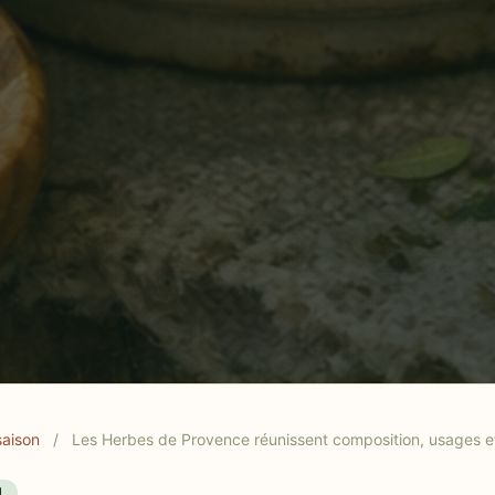
outes gourmandes méditerranéennes.
saison
/
Les Herbes de Provence réunissent composition, usages e
N