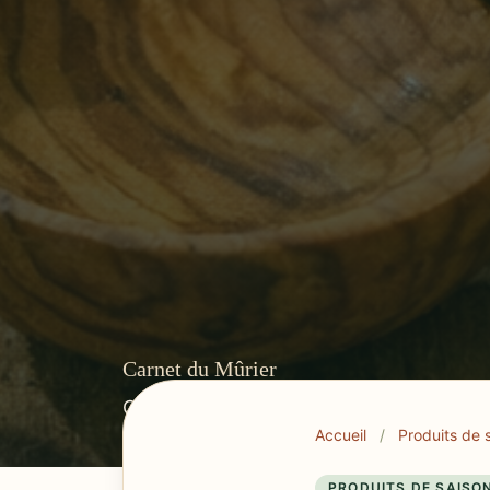
Carnet du Mûrier
Cuisine provençale, tables du Var et r
Accueil
/
Produits de 
PRODUITS DE SAISO