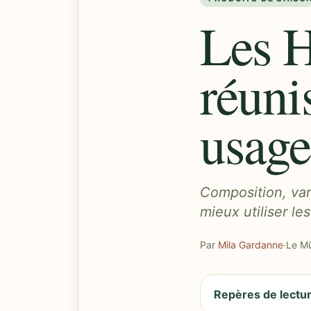
Les H
réuni
usage
Composition, vari
mieux utiliser l
Par
Mila Gardanne
·
Le Mû
Repères de lectu