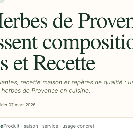
erbes de Prove
ssent compositi
s et Recette
antes, recette maison et repères de qualité : u
es herbes de Provence en cuisine.
rier
·
07 mars 2026
re
Produit · saison · service · usage concret