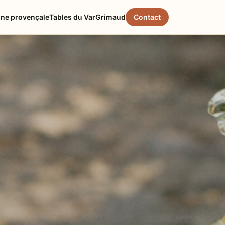
ine provençale
Tables du Var
Grimaud
Contact