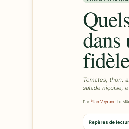
Quels
dans 
fidèl
Tomates, thon, a
salade niçoise, e
Par
Élian Veyrune
·
Le Mûr
Repères de lectu