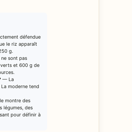
rictement défendue
ue le riz apparaît
250 g.
 ne sont pas
verts et 600 g de
ources.
?
— La
e. La moderne tend
le montre des
es légumes, des
sant pour définir à