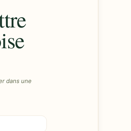
ttre
ise
der dans une