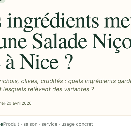
 ingrédients me
une Salade Niço
e à Nice ?
nchois, olives, crudités : quels ingrédients gar
t lesquels relèvent des variantes ?
ier
·
20 avril 2026
re
Produit · saison · service · usage concret