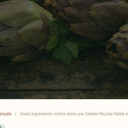
outes gourmandes méditerranéennes.
ençale
/
Quels ingrédients mettre dans une Salade Niçoise fidèle à
E