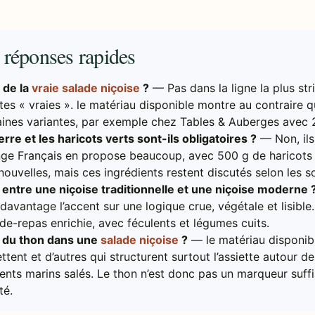
s réponses rapides
e de la
vraie salade niçoise
?
— Pas dans la ligne la plus st
ites « vraies ». le matériau disponible montre au contraire q
aines variantes, par exemple chez Tables & Auberges avec 
re et les haricots verts sont-ils obligatoires ?
— Non, ils
nge Français en propose beaucoup, avec 500 g de haricots 
uvelles, mais ces ingrédients restent discutés selon les s
 entre une niçoise traditionnelle et une niçoise moderne 
 davantage l’accent sur une logique crue, végétale et lisibl
de-repas enrichie, avec féculents et légumes cuits.
t du thon dans une
salade niçoise
?
— le matériau disponib
ttent et d’autres qui structurent surtout l’assiette autour d
ents marins salés. Le thon n’est donc pas un marqueur suffi
té.