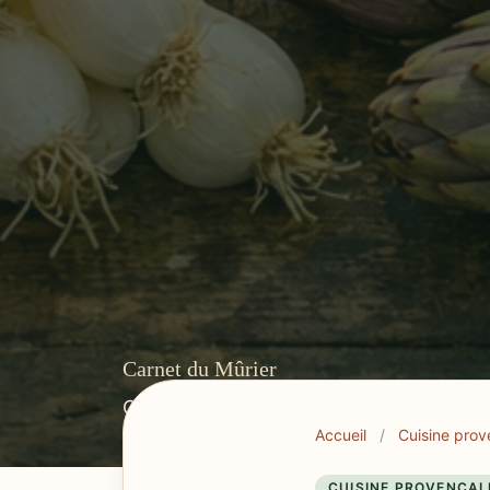
Carnet du Mûrier
Cuisine provençale, tables du Var et r
Accueil
/
Cuisine prov
CUISINE PROVENÇAL