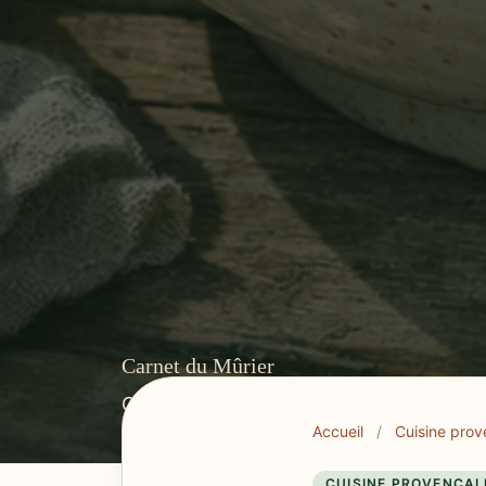
Carnet du Mûrier
Cuisine provençale, tables du Var et r
Accueil
/
Cuisine prov
CUISINE PROVENÇAL