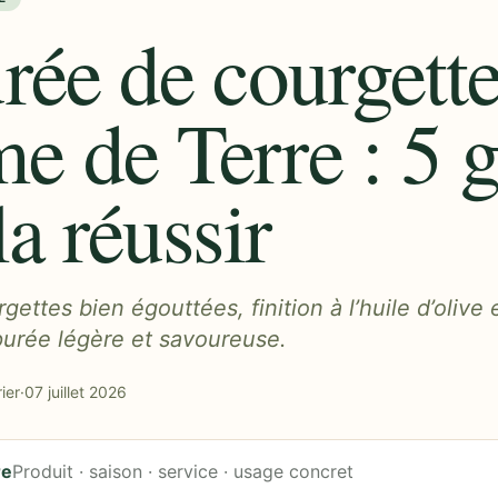
rée de courgette
 de Terre : 5 g
la réussir
gettes bien égouttées, finition à l’huile d’olive
purée légère et savoureuse.
ier
·
07 juillet 2026
re
Produit · saison · service · usage concret