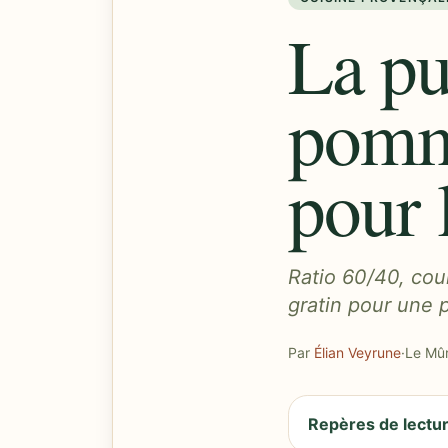
La pu
pomme
pour 
Ratio 60/40, cour
gratin pour une 
Par
Élian Veyrune
·
Le Mûr
Repères de lectu