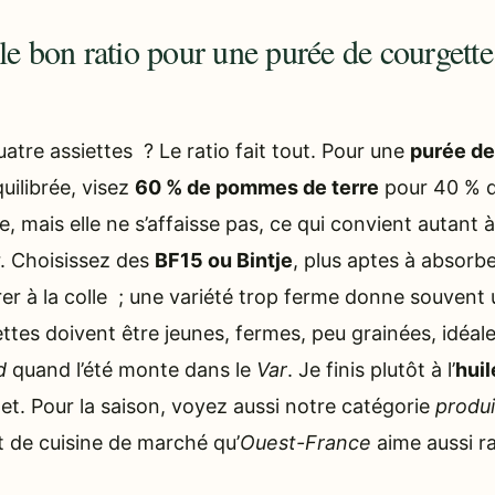
 le bon ratio pour une purée de courget
atre assiettes ? Le ratio fait tout. Pour une
purée de
uilibrée, visez
60 % de pommes de terre
pour 40 % d
e, mais elle ne s’affaisse pas, ce qui convient autant à
r. Choisissez des
BF15 ou Bintje
, plus aptes à absorbe
rer à la colle ; une variété trop ferme donne souven
ettes doivent être jeunes, fermes, peu grainées, idéal
d
quand l’été monte dans le
Var
. Je finis plutôt à l’
huil
net. Pour la saison, voyez aussi notre catégorie
produi
it de cuisine de marché qu’
Ouest-France
aime aussi r