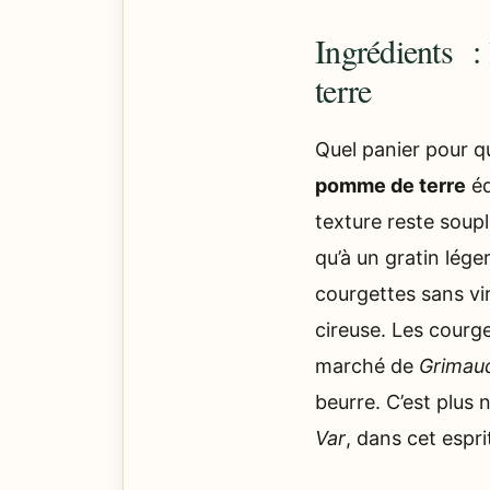
Ingrédients :
terre
Quel panier pour qu
pomme de terre
éq
texture reste soupl
qu’à un gratin lége
courgettes sans vi
cireuse. Les courg
marché de
Grimau
beurre. C’est plus 
Var
, dans cet espr