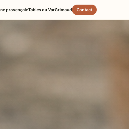
ine provençale
Tables du Var
Grimaud
Contact