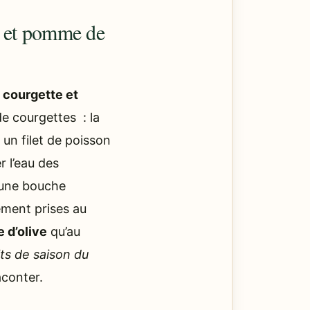
te et pomme de
 courgette et
e courgettes : la
 un filet de poisson
r l’eau des
t une bouche
ement prises au
e d’olive
qu’au
ts de saison du
aconter.