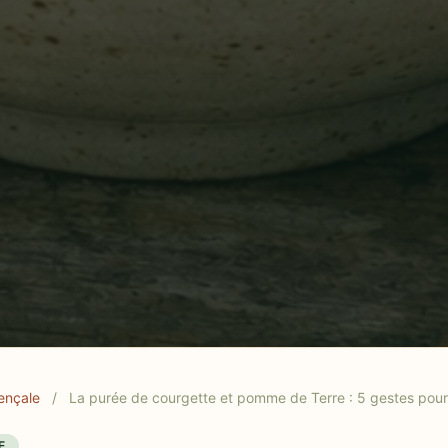
outes gourmandes méditerranéennes.
ençale
/
La purée de courgette et pomme de Terre : 5 gestes pour 
E