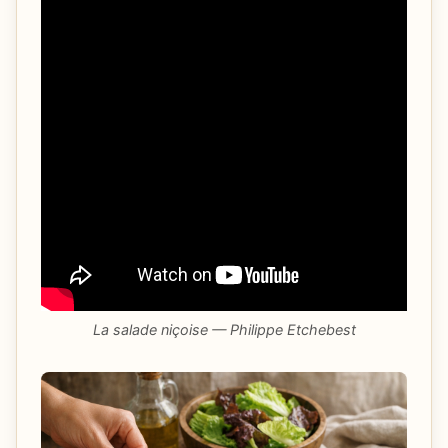
La salade niçoise — Philippe Etchebest