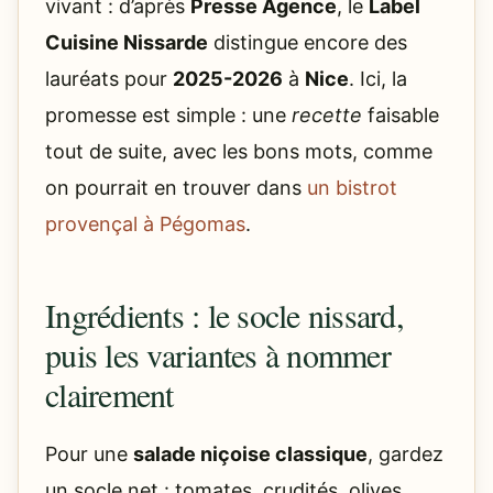
vivant : d’après
Presse Agence
, le
Label
Cuisine Nissarde
distingue encore des
lauréats pour
2025-2026
à
Nice
. Ici, la
promesse est simple : une
recette
faisable
tout de suite, avec les bons mots, comme
on pourrait en trouver dans
un bistrot
provençal à Pégomas
.
Ingrédients : le socle nissard,
puis les variantes à nommer
clairement
Pour une
salade niçoise classique
, gardez
un socle net : tomates, crudités, olives,