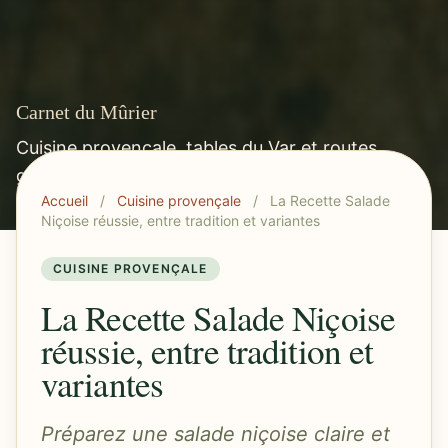
Carnet du Mûrier
Cuisine provençale, tables du Var et routes
gourmandes méditerranéennes.
Accueil
/
Cuisine provençale
/
La Recette Salade
Niçoise réussie, entre tradition et variantes
CUISINE PROVENÇALE
La Recette Salade Niçoise
réussie, entre tradition et
variantes
Préparez une salade niçoise claire et