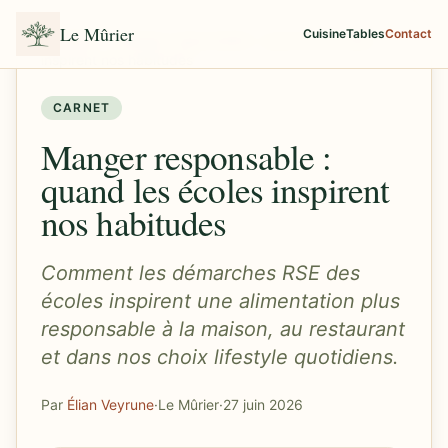
Le Mûrier
Cuisine
Tables
Contact
Accueil
/
Manger responsable : quand les écoles
inspirent nos habitudes
CARNET
Manger responsable :
quand les écoles inspirent
nos habitudes
Comment les démarches RSE des
écoles inspirent une alimentation plus
responsable à la maison, au restaurant
et dans nos choix lifestyle quotidiens.
Par
Élian Veyrune
·
Le Mûrier
·
27 juin 2026